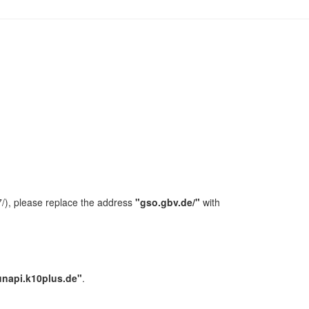
/), please replace the address
"gso.gbv.de/"
with
unapi.k10plus.de"
.