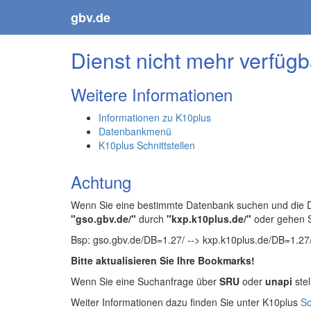
gbv.de
Dienst nicht mehr verfügb
Weitere Informationen
Informationen zu K10plus
Datenbankmenü
K10plus Schnittstellen
Achtung
Wenn Sie eine bestimmte Datenbank suchen und die Da
"gso.gbv.de/"
durch
"kxp.k10plus.de/"
oder gehen 
Bsp: gso.gbv.de/DB=1.27/ --> kxp.k10plus.de/DB=1.27
Bitte aktualisieren Sie Ihre Bookmarks!
Wenn Sie eine Suchanfrage über
SRU
oder
unapi
stel
Weiter Informationen dazu finden Sie unter K10plus
Sc