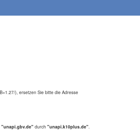
1.27/), ersetzen Sie bitte die Adresse
,
"unapi.gbv.de"
durch
"unapi.k10plus.de"
.