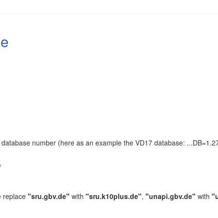
le
the database number (here as an example the VD17 database: ...DB=1.27
.
/
e replace
"sru.gbv.de"
with
"sru.k10plus.de"
,
"unapi.gbv.de"
with
"