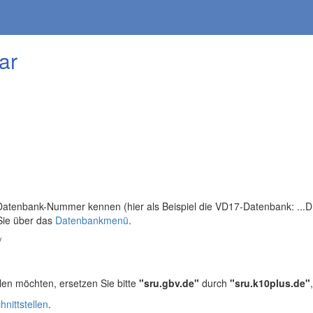
ar
tenbank-Nummer kennen (hier als Beispiel die VD17-Datenbank: ...DB=
Sie über das
Datenbankmenü
.
/
len möchten, ersetzen Sie bitte
"sru.gbv.de"
durch
"sru.k10plus.de"
hnittstellen
.