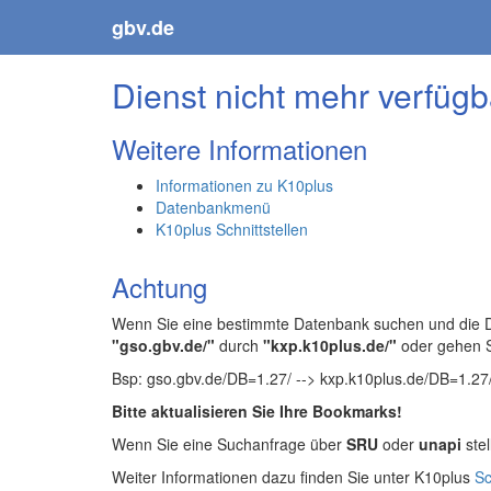
gbv.de
Dienst nicht mehr verfügb
Weitere Informationen
Informationen zu K10plus
Datenbankmenü
K10plus Schnittstellen
Achtung
Wenn Sie eine bestimmte Datenbank suchen und die Da
"gso.gbv.de/"
durch
"kxp.k10plus.de/"
oder gehen 
Bsp: gso.gbv.de/DB=1.27/ --> kxp.k10plus.de/DB=1.27
Bitte aktualisieren Sie Ihre Bookmarks!
Wenn Sie eine Suchanfrage über
SRU
oder
unapi
stel
Weiter Informationen dazu finden Sie unter K10plus
Sc