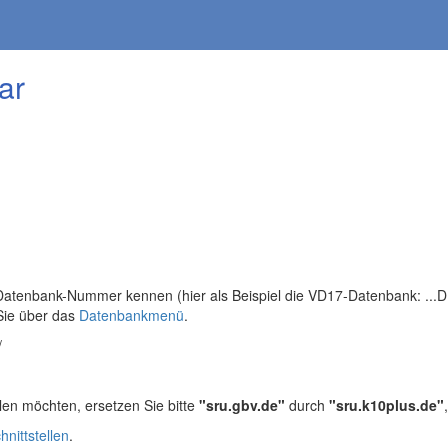
ar
tenbank-Nummer kennen (hier als Beispiel die VD17-Datenbank: ...DB=
Sie über das
Datenbankmenü
.
/
len möchten, ersetzen Sie bitte
"sru.gbv.de"
durch
"sru.k10plus.de"
hnittstellen
.