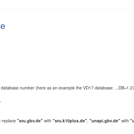
le
the database number (here as an example the VD17 database: ...DB=1.27
.
/
e replace
"sru.gbv.de"
with
"sru.k10plus.de"
,
"unapi.gbv.de"
with
"