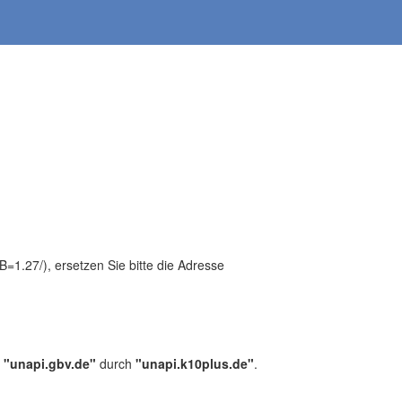
1.27/), ersetzen Sie bitte die Adresse
,
"unapi.gbv.de"
durch
"unapi.k10plus.de"
.