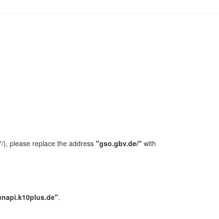
/), please replace the address
"gso.gbv.de/"
with
unapi.k10plus.de"
.