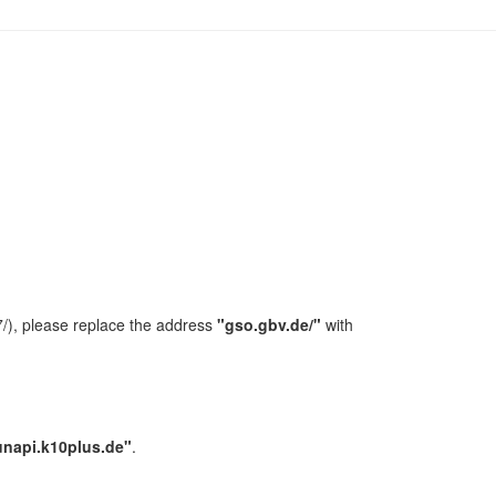
/), please replace the address
"gso.gbv.de/"
with
unapi.k10plus.de"
.