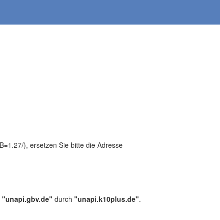
1.27/), ersetzen Sie bitte die Adresse
,
"unapi.gbv.de"
durch
"unapi.k10plus.de"
.