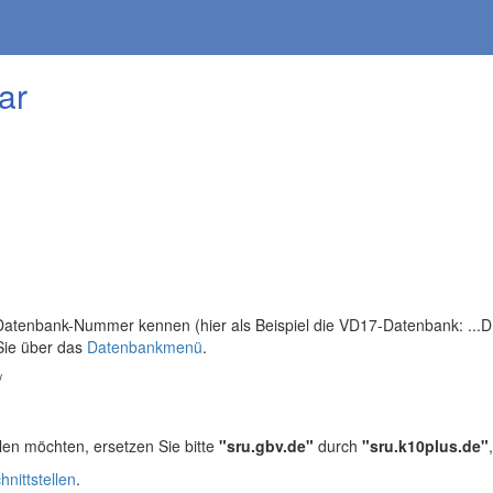
ar
tenbank-Nummer kennen (hier als Beispiel die VD17-Datenbank: ...DB=
Sie über das
Datenbankmenü
.
/
len möchten, ersetzen Sie bitte
"sru.gbv.de"
durch
"sru.k10plus.de"
hnittstellen
.