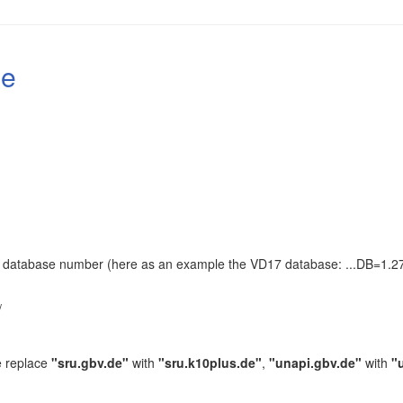
le
the database number (here as an example the VD17 database: ...DB=1.27
.
/
e replace
"sru.gbv.de"
with
"sru.k10plus.de"
,
"unapi.gbv.de"
with
"