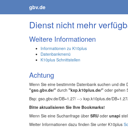
gbv.de
Dienst nicht mehr verfügb
Weitere Informationen
Informationen zu K10plus
Datenbankmenü
K10plus Schnittstellen
Achtung
Wenn Sie eine bestimmte Datenbank suchen und die Da
"gso.gbv.de/"
durch
"kxp.k10plus.de/"
oder gehen 
Bsp: gso.gbv.de/DB=1.27/ --> kxp.k10plus.de/DB=1.27
Bitte aktualisieren Sie Ihre Bookmarks!
Wenn Sie eine Suchanfrage über
SRU
oder
unapi
stel
Weiter Informationen dazu finden Sie unter K10plus
Sc