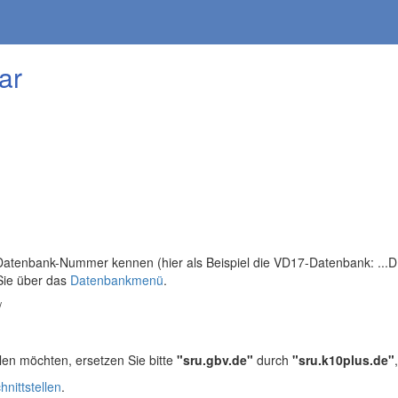
ar
tenbank-Nummer kennen (hier als Beispiel die VD17-Datenbank: ...DB=
Sie über das
Datenbankmenü
.
/
len möchten, ersetzen Sie bitte
"sru.gbv.de"
durch
"sru.k10plus.de"
hnittstellen
.