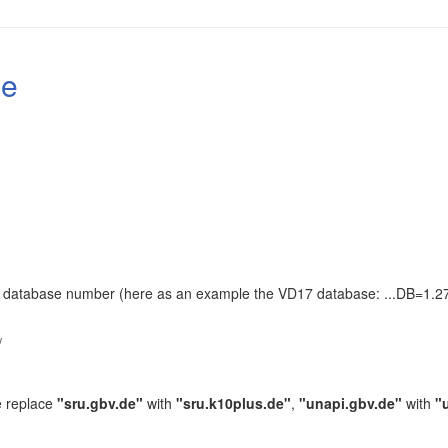
le
the database number (here as an example the VD17 database: ...DB=1.27
.
/
e replace
"sru.gbv.de"
with
"sru.k10plus.de"
,
"unapi.gbv.de"
with
"