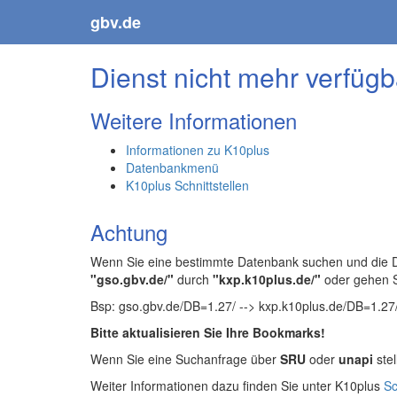
gbv.de
Dienst nicht mehr verfügb
Weitere Informationen
Informationen zu K10plus
Datenbankmenü
K10plus Schnittstellen
Achtung
Wenn Sie eine bestimmte Datenbank suchen und die Da
"gso.gbv.de/"
durch
"kxp.k10plus.de/"
oder gehen 
Bsp: gso.gbv.de/DB=1.27/ --> kxp.k10plus.de/DB=1.27
Bitte aktualisieren Sie Ihre Bookmarks!
Wenn Sie eine Suchanfrage über
SRU
oder
unapi
stel
Weiter Informationen dazu finden Sie unter K10plus
Sc