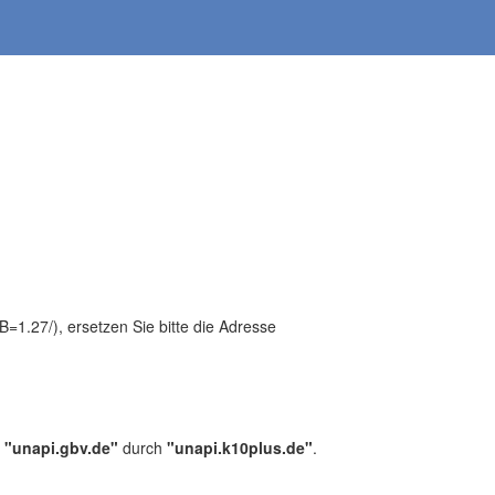
1.27/), ersetzen Sie bitte die Adresse
,
"unapi.gbv.de"
durch
"unapi.k10plus.de"
.