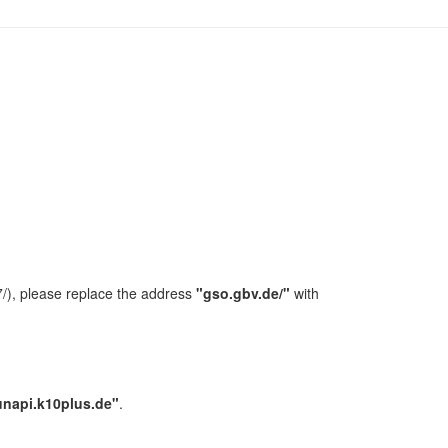
/), please replace the address
"gso.gbv.de/"
with
unapi.k10plus.de"
.