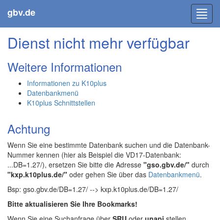
gbv.de
Toggl
navig
Dienst nicht mehr verfügbar
Weitere Informationen
Informationen zu K10plus
Datenbankmenü
K10plus Schnittstellen
Achtung
Wenn Sie eine bestimmte Datenbank suchen und die Datenbank-
Nummer kennen (hier als Beispiel die VD17-Datenbank:
...DB=1.27/), ersetzen Sie bitte die Adresse
"gso.gbv.de/"
durch
"kxp.k10plus.de/"
oder gehen Sie über das
Datenbankmenü
.
Bsp: gso.gbv.de/DB=1.27/ --> kxp.k10plus.de/DB=1.27/
Bitte aktualisieren Sie Ihre Bookmarks!
Wenn Sie eine Suchanfrage über
SRU
oder
unapi
stellen