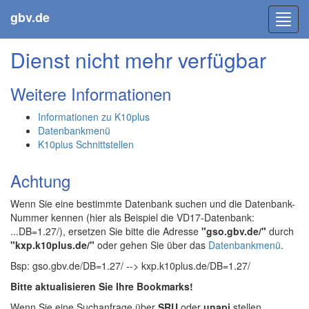
gbv.de
Toggl
navig
Dienst nicht mehr verfügbar
Weitere Informationen
Informationen zu K10plus
Datenbankmenü
K10plus Schnittstellen
Achtung
Wenn Sie eine bestimmte Datenbank suchen und die Datenbank-
Nummer kennen (hier als Beispiel die VD17-Datenbank:
...DB=1.27/), ersetzen Sie bitte die Adresse
"gso.gbv.de/"
durch
"kxp.k10plus.de/"
oder gehen Sie über das
Datenbankmenü
.
Bsp: gso.gbv.de/DB=1.27/ --> kxp.k10plus.de/DB=1.27/
Bitte aktualisieren Sie Ihre Bookmarks!
Wenn Sie eine Suchanfrage über
SRU
oder
unapi
stellen