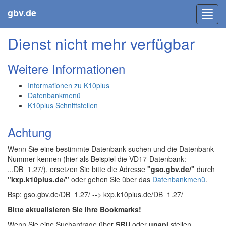
gbv.de
Toggl
navig
Dienst nicht mehr verfügbar
Weitere Informationen
Informationen zu K10plus
Datenbankmenü
K10plus Schnittstellen
Achtung
Wenn Sie eine bestimmte Datenbank suchen und die Datenbank-
Nummer kennen (hier als Beispiel die VD17-Datenbank:
...DB=1.27/), ersetzen Sie bitte die Adresse
"gso.gbv.de/"
durch
"kxp.k10plus.de/"
oder gehen Sie über das
Datenbankmenü
.
Bsp: gso.gbv.de/DB=1.27/ --> kxp.k10plus.de/DB=1.27/
Bitte aktualisieren Sie Ihre Bookmarks!
Wenn Sie eine Suchanfrage über
SRU
oder
unapi
stellen